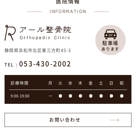
医
院
情
報
INFORMATION
駐車場
あります
静岡県浜松市北区東三方町45-3
053-430-2002
TEL :
診療時間
月
火
水
木
金
土
日
祝
9:00-19:00
ー
●
●
●
●
●
●
●
お問い合わせ