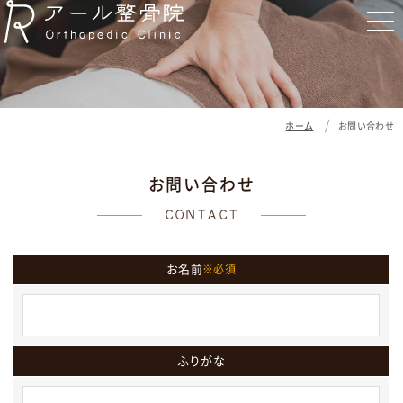
ホーム
お問い合わせ
お
問
い
合
わ
せ
CONTACT
お名前
※必須
ふりがな